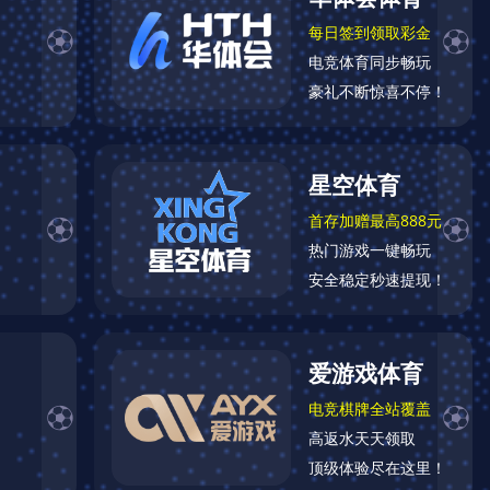
为。
播。
任。