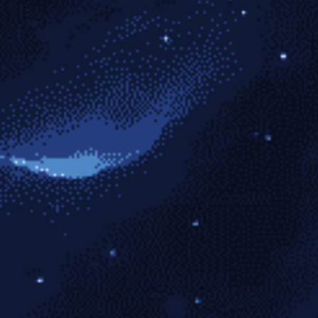
2023 年
2023年8月29日 · v5.2.7
新增热门话题聚合区。
直播性能进一步增强。
2023年1月15日 · v5.1.0
自动深色模式上线。
个性推荐模型优化。
2021 年
2021年7月28日 · v4.7.2