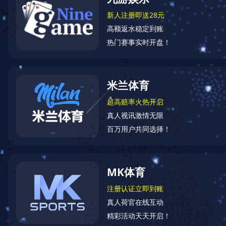
整。
4. 用
禁止用
5. 知
平台内
6. 服
若用户
7. 免
平台不