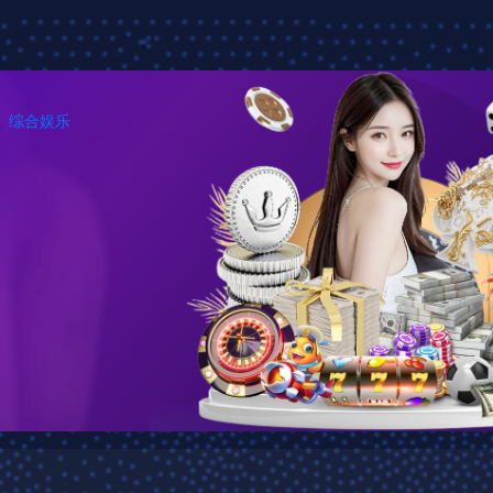
下载App
公司简介
体育
用户协议
受条款
注册、登录或使用j9游会首页登录平台服务时，即表示已阅读、理解
户规则
提供真实有效资料注册账户，并对账户操作行为负责，包括浏览、互
务内容
供J9九游会·(中国)首页登录入口相关内容服务，包括赛事动态、数